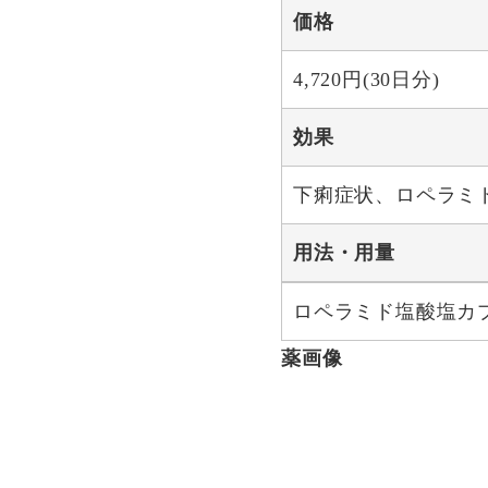
価格
4,720円(30日分)
効果
下痢症状、ロペラミ
用法・用量
ロペラミド塩酸塩カプ
薬画像