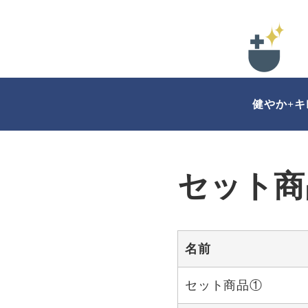
健やか+
セット商
名前
セット商品①