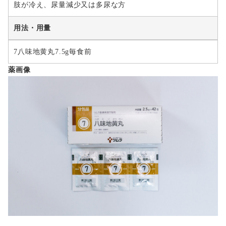
肢が冷え、尿量減少又は多尿な方
用法・用量
7八味地黄丸7.5g毎食前
薬画像