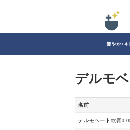
健やか+
デルモベ
名前
デルモベート軟膏0.0