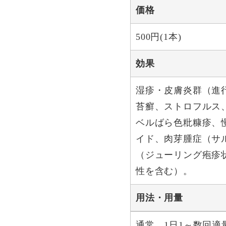
価格
500円(1本)
効果
湿疹・皮膚炎群（進
苔癬、ストロフルス
ベルばら色粃糠疹、
イド、肉芽腫症（サ
（ジューリング疱疹
性を含む）。
用法・用量
通常、1日1～数回