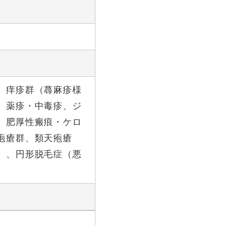
、痒疹群（蕁麻疹様
、薬疹・中毒疹、ジ
、肥厚性瘢痕・ケロ
疱瘡群、類天疱瘡
）、円形脱毛症（悪