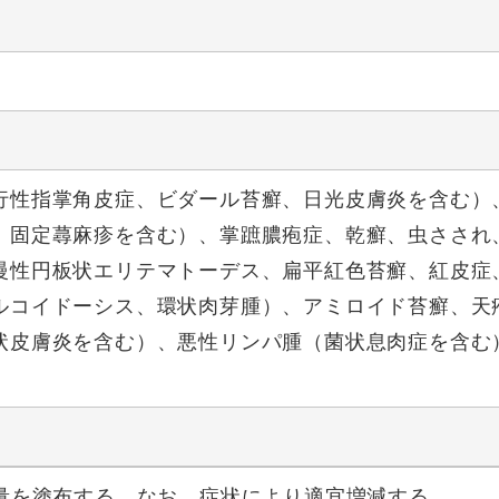
行性指掌角皮症、ビダール苔癬、日光皮膚炎を含む）
、固定蕁麻疹を含む）、掌蹠膿疱症、乾癬、虫さされ
慢性円板状エリテマトーデス、扁平紅色苔癬、紅皮症
ルコイドーシス、環状肉芽腫）、アミロイド苔癬、天
状皮膚炎を含む）、悪性リンパ腫（菌状息肉症を含む
適量を塗布する。なお、症状により適宜増減する。