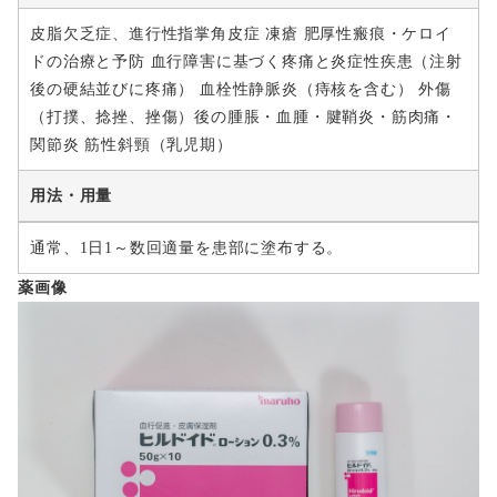
皮脂欠乏症、進行性指掌角皮症 凍瘡 肥厚性瘢痕・ケロイ
ドの治療と予防 血行障害に基づく疼痛と炎症性疾患（注射
後の硬結並びに疼痛） 血栓性静脈炎（痔核を含む） 外傷
（打撲、捻挫、挫傷）後の腫脹・血腫・腱鞘炎・筋肉痛・
関節炎 筋性斜頸（乳児期）
用法・用量
通常、1日1～数回適量を患部に塗布する。
薬画像