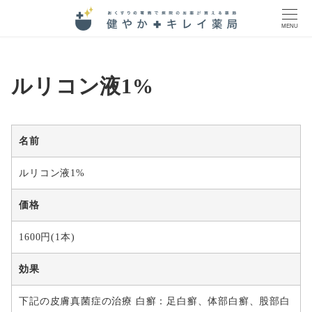
MENU
ルリコン液1%
名前
ルリコン液1%
価格
1600円(1本)
効果
下記の皮膚真菌症の治療 白癬：足白癬、体部白癬、股部白