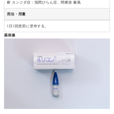
癬 カンジダ症：指間びらん症、間擦疹 癜風
用法・用量
1日1回患部に塗布する。
薬画像