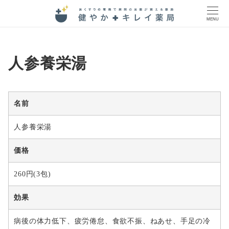
MENU
人参養栄湯
名前
人参養栄湯
価格
260円(3包)
効果
病後の体力低下、疲労倦怠、食欲不振、ねあせ、手足の冷