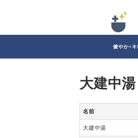
健やか+
大建中湯
名前
大建中湯