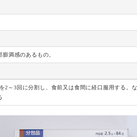
部膨満感のあるもの。
0gを2～3回に分割し、食前又は食間に経口服用する。
る