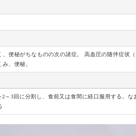
く、便秘がちなものの次の諸症。 高血圧の随伴症状
くみ、便秘。
gを2～3回に分割し、食前又は食間に経口服用する。
る