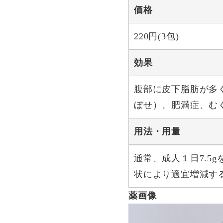
価格
220円(3包)
効果
腹部に皮下脂肪が多
ぼせ）、肥満症、む
用法・用量
通常、成人１日7.5
状により適宜増減す
薬画像