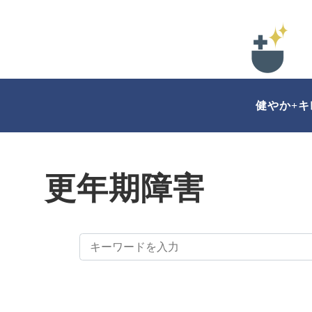
健やか+
更年期障害