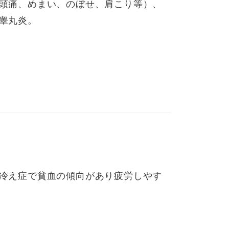
頭痛、めまい、のぼせ、肩こり等）、
睾丸炎。
冷え症で貧血の傾向があり疲労しやす