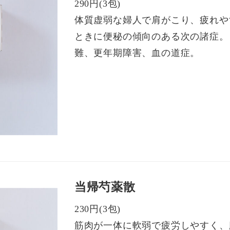
290円(3包)
体質虚弱な婦人で肩がこり、疲れや
ときに便秘の傾向のある次の諸症。
難、更年期障害、血の道症。
当帰芍薬散
230円(3包)
筋肉が一体に軟弱で疲労しやすく、