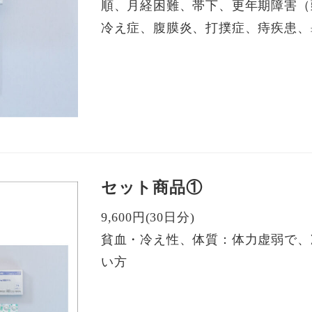
順、月経困難、帯下、更年期障害（
冷え症、腹膜炎、打撲症、痔疾患、
セット商品①
9,600円(30日分)
貧血・冷え性、体質：体力虚弱で、
い方