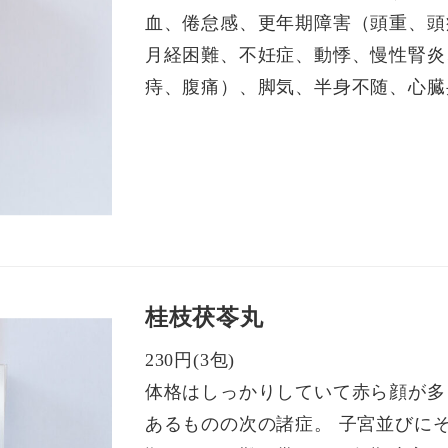
血、倦怠感、更年期障害（頭重、頭
月経困難、不妊症、動悸、慢性腎炎
痔、腹痛）、脚気、半身不随、心臓
桂枝茯苓丸
230円(3包)
体格はしっかりしていて赤ら顔が多
あるものの次の諸症。 子宮並びに