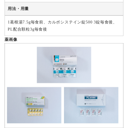
用法・用量
1葛根湯7.5g毎食前、カルボシステイン錠500 3錠毎食後、
PL配合顆粒3g毎食後
薬画像