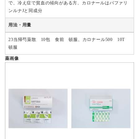
で、冷え症で貧血の傾向がある方、カロナールはバファリ
ンルナJと同成分
用法・用量
23当帰芍薬散 10包 食前 頓服、カロナール500 10T
頓服
薬画像